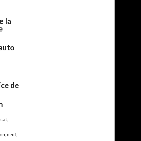
e la
e
auto
u
ice de
n
cat,
on, neuf,