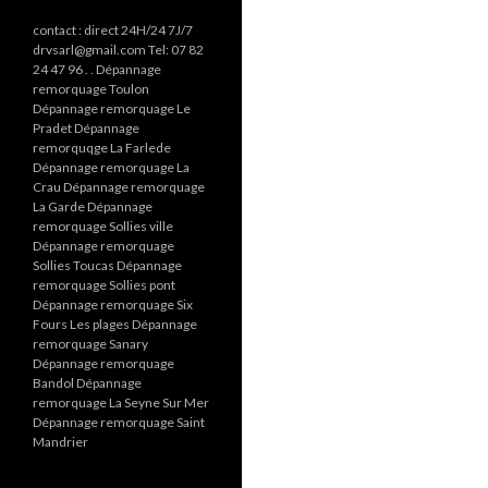
contact : direct 24H/24 7J/7
drvsarl@gmail.com Tel: 07 82
24 47 96 . . Dépannage
remorquage Toulon
Dépannage remorquage Le
Pradet Dépannage
remorquqge La Farlede
Dépannage remorquage La
Crau Dépannage remorquage
La Garde Dépannage
remorquage Sollies ville
Dépannage remorquage
Sollies Toucas Dépannage
remorquage Sollies pont
Dépannage remorquage Six
Fours Les plages Dépannage
remorquage Sanary
Dépannage remorquage
Bandol Dépannage
remorquage La Seyne Sur Mer
Dépannage remorquage Saint
Mandrier