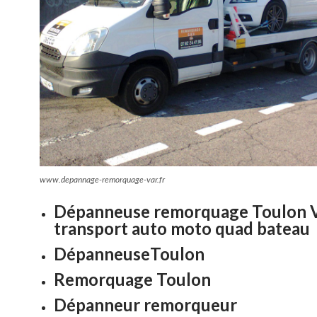
www.depannage-remorquage-var.fr
Dépanneuse remorquage Toulon 
transport auto moto quad bateau
DépanneuseToulon
Remorquage Toulon
Dépanneur remorqueur