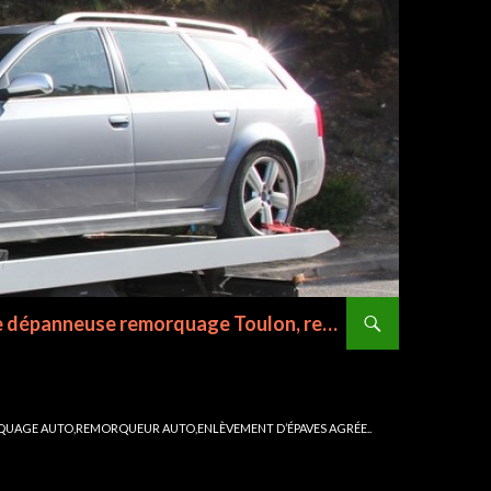
D.R.V Dépannage Remorquage Toulon La Valette du var le Pradet ,dépanneuse auto Toulon ,Var: Assistance dépanneuse remorquage Toulon, remorquage auto La Valette Du Var, remorquage La garde, remorquage La Farlede, remorquage Six Fours Les Plages, remorquage Sanary, remorquage Bandol, remorquage La Seyne Sur Mer,remorquage, dépannage de voiture , remorqueur,dépanneur, dépannage auto, dépannage remorquage moto…07.82.24.47.96
UAGE AUTO,REMORQUEUR AUTO,ENLÈVEMENT D’ÉPAVES AGRÉE..