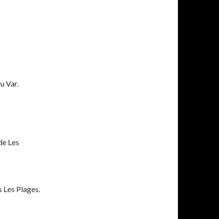
u Var.
de Les
 Les Plages.