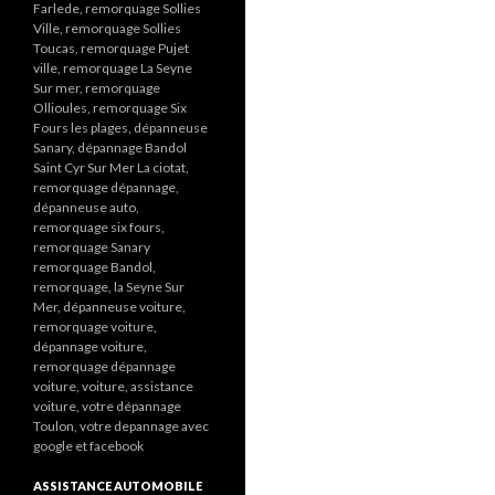
Farlede, remorquage Sollies
Ville, remorquage Sollies
Toucas, remorquage Pujet
ville, remorquage La Seyne
Sur mer, remorquage
Ollioules, remorquage Six
Fours les plages, dépanneuse
Sanary, dépannage Bandol
Saint Cyr Sur Mer La ciotat,
remorquage dépannage,
dépanneuse auto,
remorquage six fours,
remorquage Sanary
remorquage Bandol,
remorquage, la Seyne Sur
Mer, dépanneuse voiture,
remorquage voiture,
dépannage voiture,
remorquage dépannage
voiture, voiture, assistance
voiture, votre dépannage
Toulon, votre depannage avec
google et facebook
ASSISTANCE AUTOMOBILE