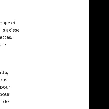
nage et
l s’agisse
ettes.
ute
ide,
vous
 pour
 pour
t de