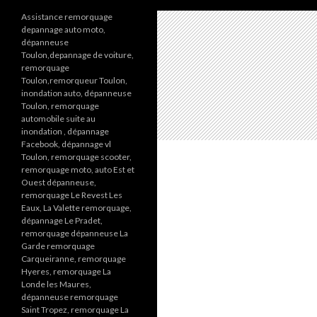
Assistance remorquage
depannage auto moto,
dépanneuse
Toulon,depannage de voiture,
remorquage
Toulon,remorqueur Toulon,
inondation auto, dépanneuse
Toulon, remorquage
automobile suite au
inondation , dépannage
Facebook, dépannage vl
Toulon, remorquage scooter,
remorquage moto, auto Est et
Ouest dépanneuse,
remorquage Le Revest Les
Eaux, La Valette remorquage,
dépannage Le Pradet,
remorquage dépanneuse La
Garde remorquage
Carqueiranne, remorquage
Hyeres, remorquage La
Londe les Maures,
dépanneuse remorquage
Saint Tropez, remorquage La