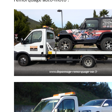
www.
depannage-remorquage-var
.fr