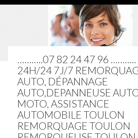
………..07 82 24 47 96 ………..
24H/24 7J/7 REMORQUA
AUTO, DÉPANNAGE
AUTO,DEPANNEUSE AUT
MOTO, ASSISTANCE
AUTOMOBILE TOULON
REMORQUAGE TOULON
REMORQUEUSE TOULON,