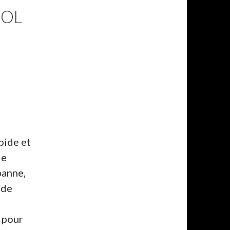
SOL
pide et
le
panne,
 de
7 pour